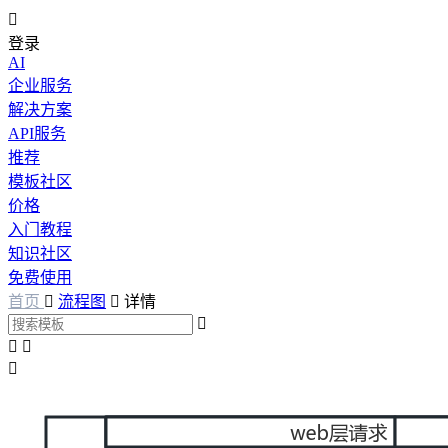

登录
AI
企业服务
解决方案
API服务
推荐
模板社区
价格
入门教程
知识社区
免费使用
首页

流程图

详情



