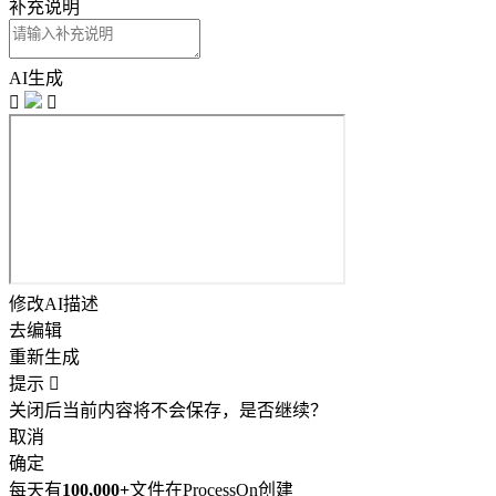
补充说明
AI生成


修改AI描述
去编辑
重新生成
提示

关闭后当前内容将不会保存，是否继续？
取消
确定
每天有
100,000+
文件在ProcessOn创建