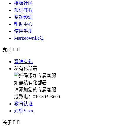
模板社区
知识教程
专题频道
帮助中心
使用手册
Markdown语法
支持


邀请有礼
私有化部署
如需私有化部署
请添加您的专属客服
或致电：010-86393609
教育认证
对标Visio
关于

