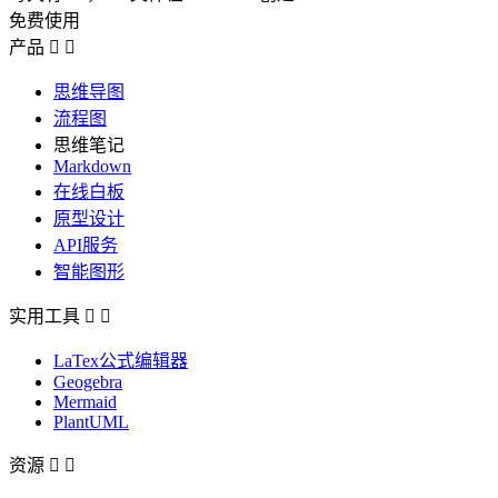
免费使用
产品


思维导图
流程图
思维笔记
Markdown
在线白板
原型设计
API服务
智能图形
实用工具


LaTex公式编辑器
Geogebra
Mermaid
PlantUML
资源

