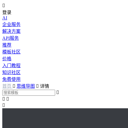

登录
AI
企业服务
解决方案
API服务
推荐
模板社区
价格
入门教程
知识社区
免费使用
首页

思维导图

详情



