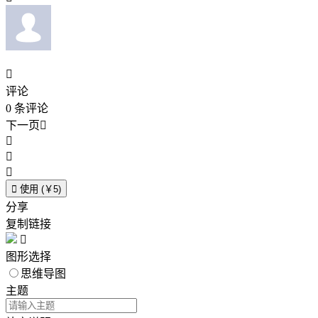

评论
0
条评论
下一页





使用 (￥5)
分享
复制链接

图形选择
思维导图
主题