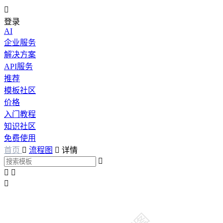

登录
AI
企业服务
解决方案
API服务
推荐
模板社区
价格
入门教程
知识社区
免费使用
首页

流程图

详情



