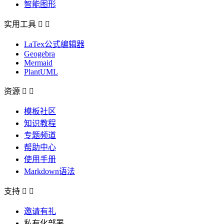
智能图形
实用工具


LaTex公式编辑器
Geogebra
Mermaid
PlantUML
资源


模板社区
知识教程
专题频道
帮助中心
使用手册
Markdown语法
支持


邀请有礼
私有化部署