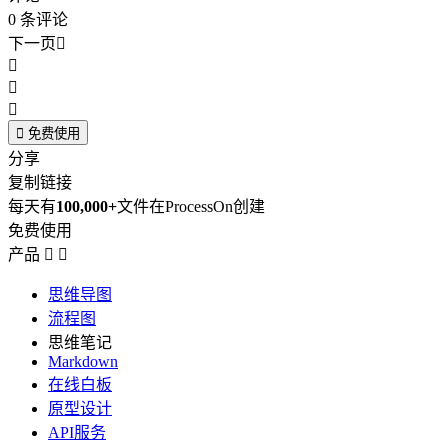
0
条评论
下一页





免费使用
分享
复制链接
每天有
100,000+
文件在ProcessOn创建
免费使用
产品


思维导图
流程图
思维笔记
Markdown
在线白板
原型设计
API服务