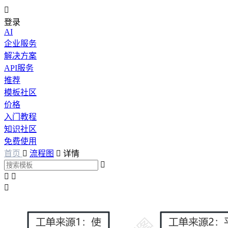

登录
AI
企业服务
解决方案
API服务
推荐
模板社区
价格
入门教程
知识社区
免费使用
首页

流程图

详情



