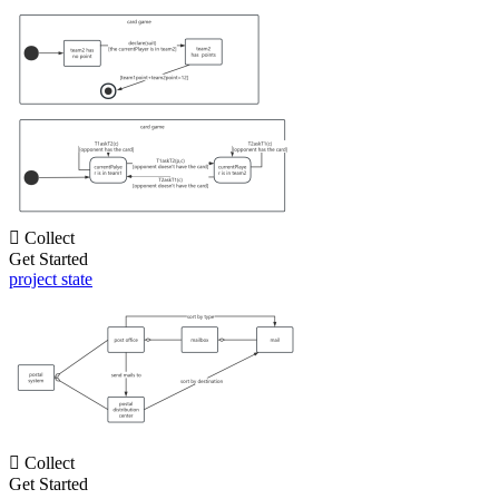

Collect
Get Started
project state

Collect
Get Started