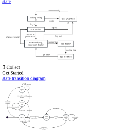
state

Collect
Get Started
state transition diagram