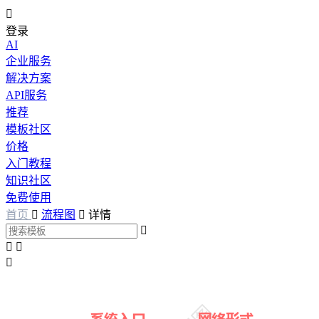

登录
AI
企业服务
解决方案
API服务
推荐
模板社区
价格
入门教程
知识社区
免费使用
首页

流程图

详情



