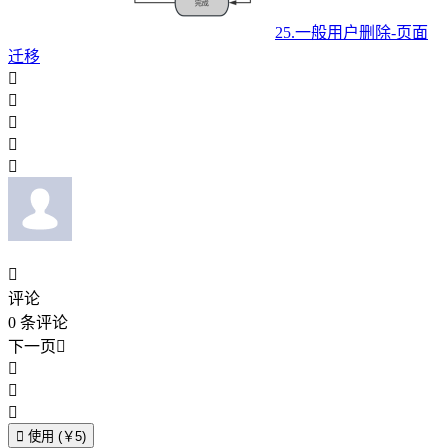
25.一般用户删除-页面
迁移






评论
0
条评论
下一页





使用 (￥5)