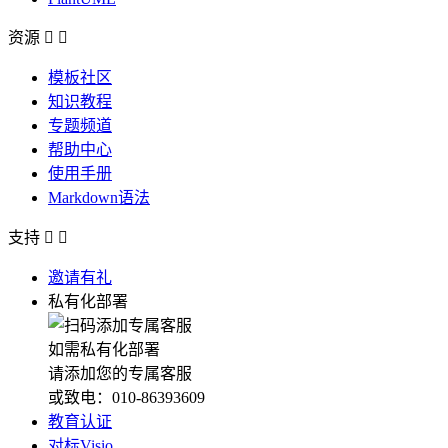
资源


模板社区
知识教程
专题频道
帮助中心
使用手册
Markdown语法
支持


邀请有礼
私有化部署
如需私有化部署
请添加您的专属客服
或致电：010-86393609
教育认证
对标Visio