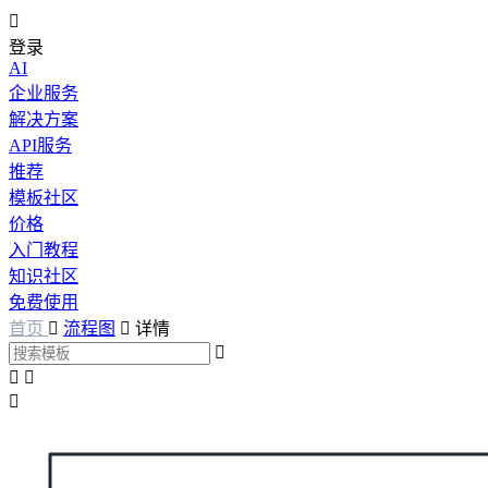

登录
AI
企业服务
解决方案
API服务
推荐
模板社区
价格
入门教程
知识社区
免费使用
首页

流程图

详情



