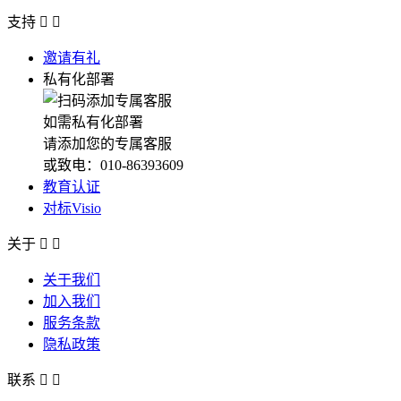
支持


邀请有礼
私有化部署
如需私有化部署
请添加您的专属客服
或致电：010-86393609
教育认证
对标Visio
关于


关于我们
加入我们
服务条款
隐私政策
联系

