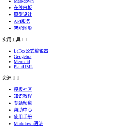
Markdown
在线白板
原型设计
API服务
智能图形
实用工具


LaTex公式编辑器
Geogebra
Mermaid
PlantUML
资源


模板社区
知识教程
专题频道
帮助中心
使用手册
Markdown语法