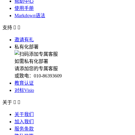
帮助中心
使用手册
Markdown语法
支持


邀请有礼
私有化部署
如需私有化部署
请添加您的专属客服
或致电：010-86393609
教育认证
对标Visio
关于


关于我们
加入我们
服务条款