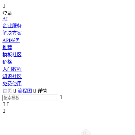

登录
AI
企业服务
解决方案
API服务
推荐
模板社区
价格
入门教程
知识社区
免费使用
首页

流程图

详情



