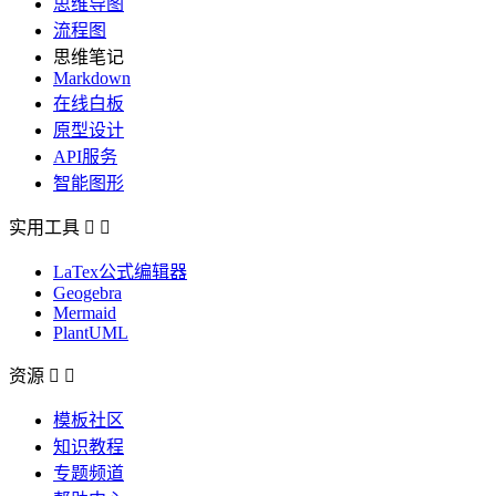
思维导图
流程图
思维笔记
Markdown
在线白板
原型设计
API服务
智能图形
实用工具


LaTex公式编辑器
Geogebra
Mermaid
PlantUML
资源


模板社区
知识教程
专题频道