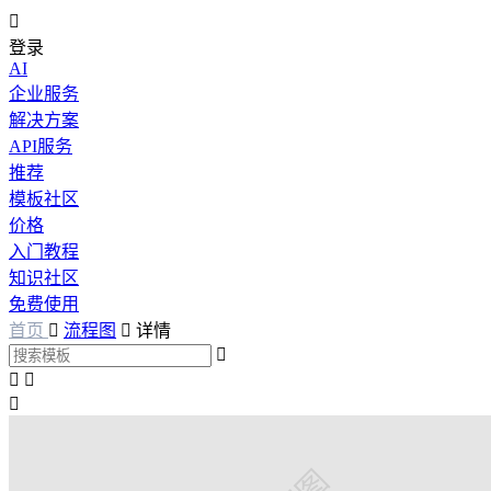

登录
AI
企业服务
解决方案
API服务
推荐
模板社区
价格
入门教程
知识社区
免费使用
首页

流程图

详情



