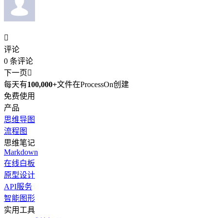

评论
0
条评论
下一页

每天有
100,000+
文件在ProcessOn创建
免费使用
产品
思维导图
流程图
思维笔记
Markdown
在线白板
原型设计
API服务
智能图形
实用工具