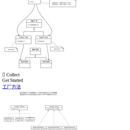

Collect
Get Started
工厂方法