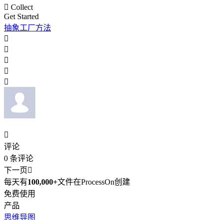

Collect
Get Started
抽象工厂方法






评论
0
条评论
下一页

每天有
100,000+
文件在ProcessOn创建
免费使用
产品
思维导图