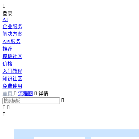

登录
AI
企业服务
解决方案
API服务
推荐
模板社区
价格
入门教程
知识社区
免费使用
首页

流程图

详情



