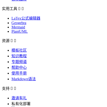
实用工具


LaTex公式编辑器
Geogebra
Mermaid
PlantUML
资源


模板社区
知识教程
专题频道
帮助中心
使用手册
Markdown语法
支持


邀请有礼
私有化部署