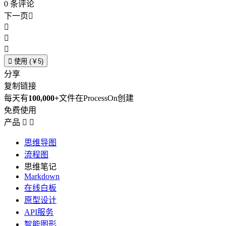
0
条评论
下一页





使用 (￥5)
分享
复制链接
每天有
100,000+
文件在ProcessOn创建
免费使用
产品


思维导图
流程图
思维笔记
Markdown
在线白板
原型设计
API服务
智能图形