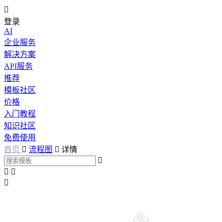

登录
AI
企业服务
解决方案
API服务
推荐
模板社区
价格
入门教程
知识社区
免费使用
首页

流程图

详情



