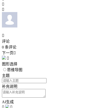



评论
0
条评论
下一页


图形选择
思维导图
主题
补充说明
AI生成

