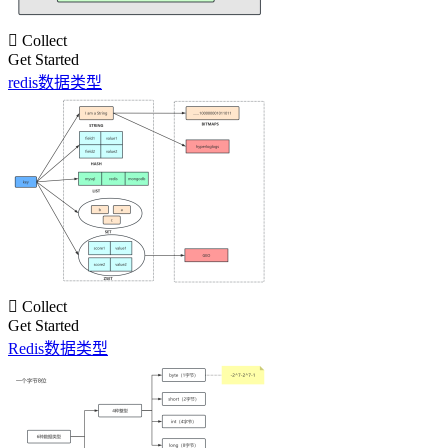

Collect
Get Started
redis数据类型

Collect
Get Started
Redis数据类型