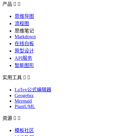
产品


思维导图
流程图
思维笔记
Markdown
在线白板
原型设计
API服务
智能图形
实用工具


LaTex公式编辑器
Geogebra
Mermaid
PlantUML
资源


模板社区