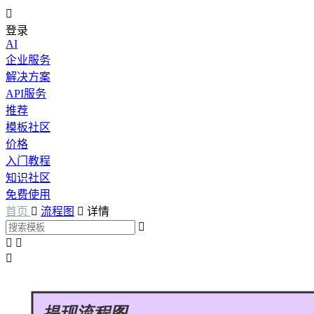

登录
AI
企业服务
解决方案
API服务
推荐
模板社区
价格
入门教程
知识社区
免费使用
首页

流程图

详情



