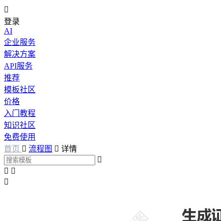

登录
AI
企业服务
解决方案
API服务
推荐
模板社区
价格
入门教程
知识社区
免费使用
首页

流程图

详情



