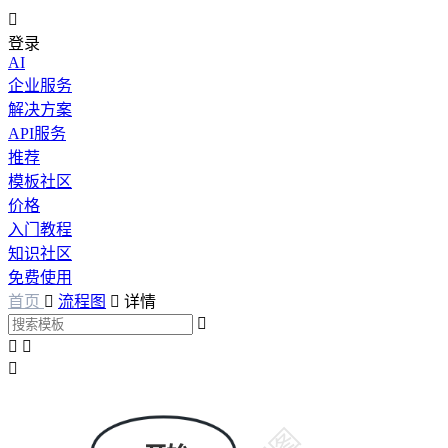

登录
AI
企业服务
解决方案
API服务
推荐
模板社区
价格
入门教程
知识社区
免费使用
首页

流程图

详情



