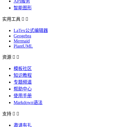
API服务
智能图形
实用工具


LaTex公式编辑器
Geogebra
Mermaid
PlantUML
资源


模板社区
知识教程
专题频道
帮助中心
使用手册
Markdown语法
支持


邀请有礼