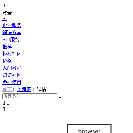

登录
AI
企业服务
解决方案
API服务
推荐
模板社区
价格
入门教程
知识社区
免费使用
首页

流程图

详情



