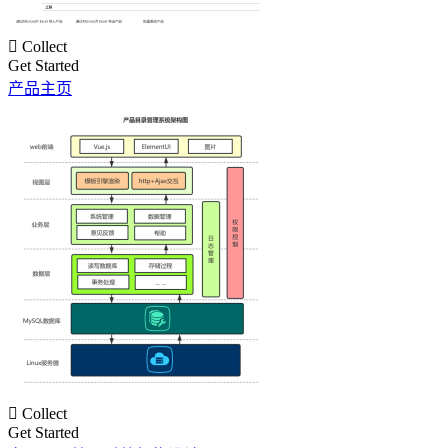

Collect
Get Started
产品主页

Collect
Get Started