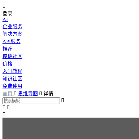

登录
AI
企业服务
解决方案
API服务
推荐
模板社区
价格
入门教程
知识社区
免费使用
首页

思维导图

详情



