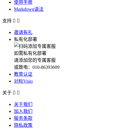
使用手册
Markdown语法
支持


邀请有礼
私有化部署
如需私有化部署
请添加您的专属客服
或致电：010-86393609
教育认证
对标Visio
关于


关于我们
加入我们
服务条款
隐私政策