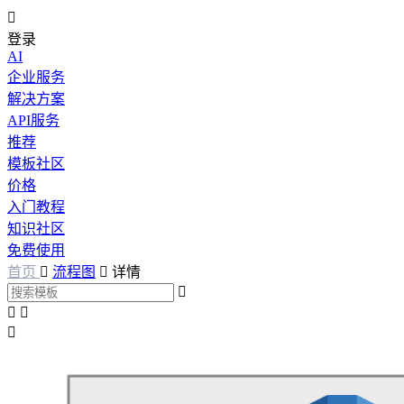

登录
AI
企业服务
解决方案
API服务
推荐
模板社区
价格
入门教程
知识社区
免费使用
首页

流程图

详情



