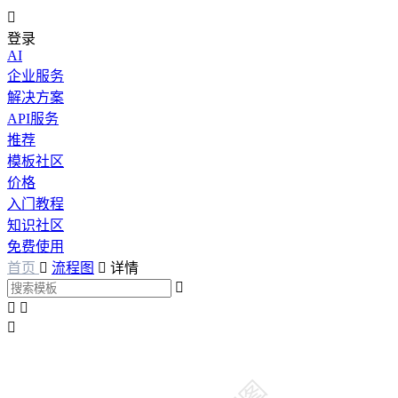

登录
AI
企业服务
解决方案
API服务
推荐
模板社区
价格
入门教程
知识社区
免费使用
首页

流程图

详情



