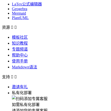
LaTex公式编辑器
Geogebra
Mermaid
PlantUML
资源


模板社区
知识教程
专题频道
帮助中心
使用手册
Markdown语法
支持


邀请有礼
私有化部署
如需私有化部署
请添加您的专属客服