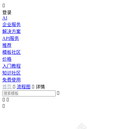

登录
AI
企业服务
解决方案
API服务
推荐
模板社区
价格
入门教程
知识社区
免费使用
首页

流程图

详情



