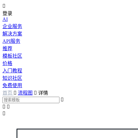

登录
AI
企业服务
解决方案
API服务
推荐
模板社区
价格
入门教程
知识社区
免费使用
首页

流程图

详情



