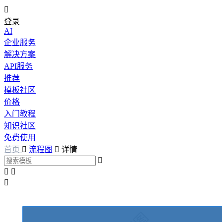

登录
AI
企业服务
解决方案
API服务
推荐
模板社区
价格
入门教程
知识社区
免费使用
首页

流程图

详情



