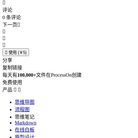

评论
0
条评论
下一页





使用 (￥5)
分享
复制链接
每天有
100,000+
文件在ProcessOn创建
免费使用
产品


思维导图
流程图
思维笔记
Markdown
在线白板
原型设计