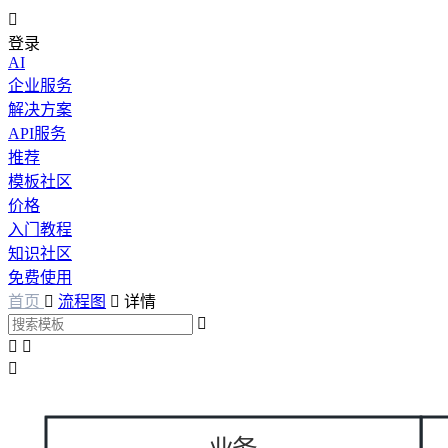

登录
AI
企业服务
解决方案
API服务
推荐
模板社区
价格
入门教程
知识社区
免费使用
首页

流程图

详情



