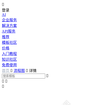

登录
AI
企业服务
解决方案
API服务
推荐
模板社区
价格
入门教程
知识社区
免费使用
首页

流程图

详情



