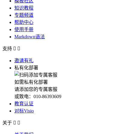
模板社区
知识教程
专题频道
帮助中心
使用手册
Markdown语法
支持


邀请有礼
私有化部署
如需私有化部署
请添加您的专属客服
或致电：010-86393609
教育认证
对标Visio
关于

