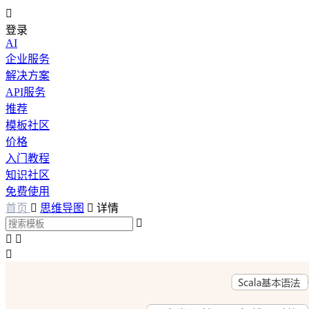

登录
AI
企业服务
解决方案
API服务
推荐
模板社区
价格
入门教程
知识社区
免费使用
首页

思维导图

详情



