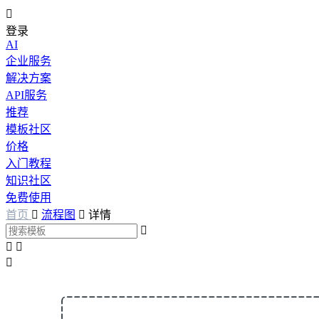

登录
AI
企业服务
解决方案
API服务
推荐
模板社区
价格
入门教程
知识社区
免费使用
首页

流程图

详情



