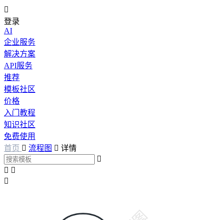

登录
AI
企业服务
解决方案
API服务
推荐
模板社区
价格
入门教程
知识社区
免费使用
首页

流程图

详情



