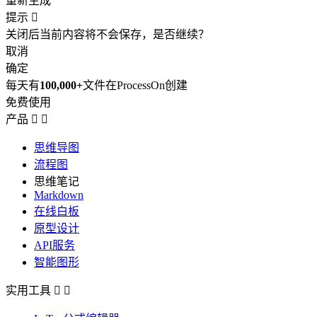
重新生成
提示

关闭后当前内容将不会保存，是否继续？
取消
确定
每天有
100,000+
文件在ProcessOn创建
免费使用
产品


思维导图
流程图
思维笔记
Markdown
在线白板
原型设计
API服务
智能图形
实用工具

