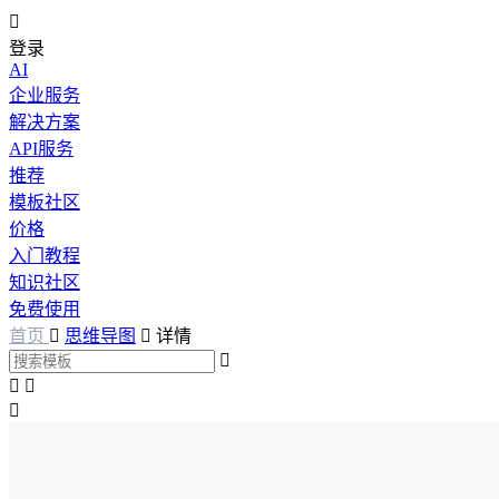

登录
AI
企业服务
解决方案
API服务
推荐
模板社区
价格
入门教程
知识社区
免费使用
首页

思维导图

详情



