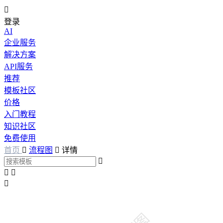

登录
AI
企业服务
解决方案
API服务
推荐
模板社区
价格
入门教程
知识社区
免费使用
首页

流程图

详情



