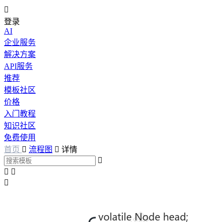

登录
AI
企业服务
解决方案
API服务
推荐
模板社区
价格
入门教程
知识社区
免费使用
首页

流程图

详情



