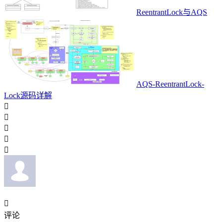
ReentrantLock与AQS
AQS-ReentrantLock-
Lock源码详解






评论