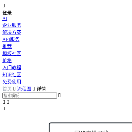

登录
AI
企业服务
解决方案
API服务
推荐
模板社区
价格
入门教程
知识社区
免费使用
首页

流程图

详情



