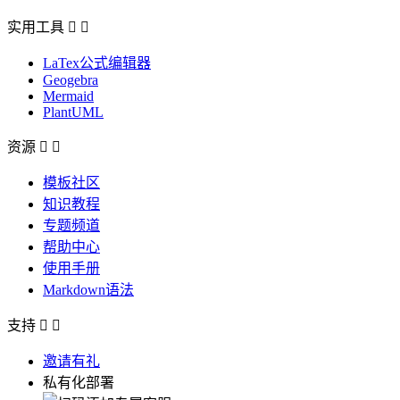
实用工具


LaTex公式编辑器
Geogebra
Mermaid
PlantUML
资源


模板社区
知识教程
专题频道
帮助中心
使用手册
Markdown语法
支持


邀请有礼
私有化部署