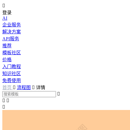

登录
AI
企业服务
解决方案
API服务
推荐
模板社区
价格
入门教程
知识社区
免费使用
首页

流程图

详情



