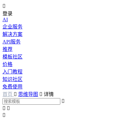

登录
AI
企业服务
解决方案
API服务
推荐
模板社区
价格
入门教程
知识社区
免费使用
首页

思维导图

详情



