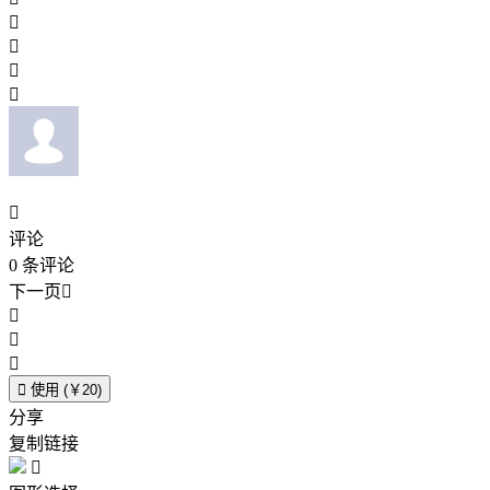





评论
0
条评论
下一页





使用 (￥20)
分享
复制链接
