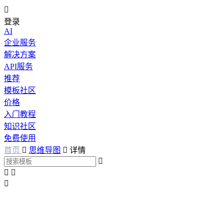

登录
AI
企业服务
解决方案
API服务
推荐
模板社区
价格
入门教程
知识社区
免费使用
首页

思维导图

详情



