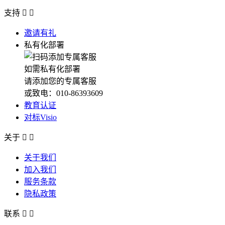
支持


邀请有礼
私有化部署
如需私有化部署
请添加您的专属客服
或致电：010-86393609
教育认证
对标Visio
关于


关于我们
加入我们
服务条款
隐私政策
联系

