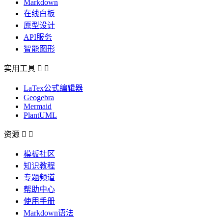
Markdown
在线白板
原型设计
API服务
智能图形
实用工具


LaTex公式编辑器
Geogebra
Mermaid
PlantUML
资源


模板社区
知识教程
专题频道
帮助中心
使用手册
Markdown语法