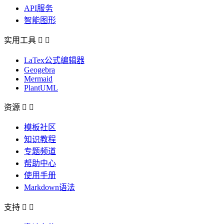
API服务
智能图形
实用工具


LaTex公式编辑器
Geogebra
Mermaid
PlantUML
资源


模板社区
知识教程
专题频道
帮助中心
使用手册
Markdown语法
支持

