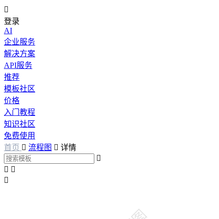

登录
AI
企业服务
解决方案
API服务
推荐
模板社区
价格
入门教程
知识社区
免费使用
首页

流程图

详情



