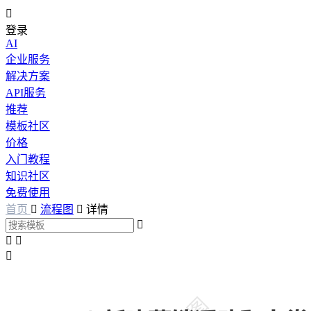

登录
AI
企业服务
解决方案
API服务
推荐
模板社区
价格
入门教程
知识社区
免费使用
首页

流程图

详情



