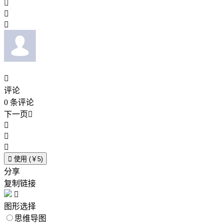




评论
0
条评论
下一页





使用 (￥5)
分享
复制链接

图形选择
思维导图