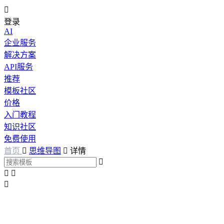

登录
AI
企业服务
解决方案
API服务
推荐
模板社区
价格
入门教程
知识社区
免费使用
首页

思维导图

详情



