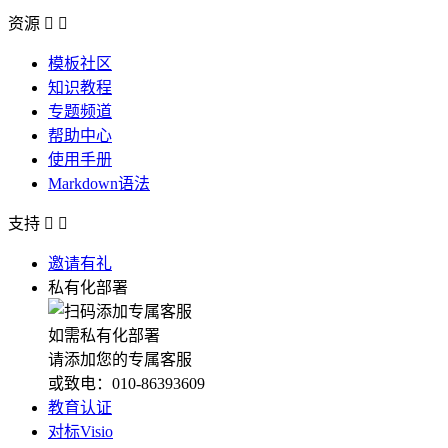
资源


模板社区
知识教程
专题频道
帮助中心
使用手册
Markdown语法
支持


邀请有礼
私有化部署
如需私有化部署
请添加您的专属客服
或致电：010-86393609
教育认证
对标Visio