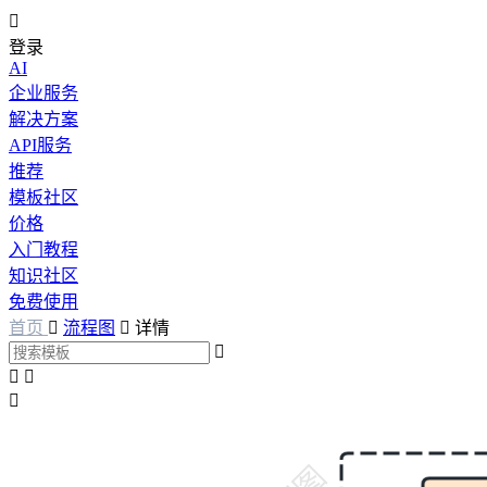

登录
AI
企业服务
解决方案
API服务
推荐
模板社区
价格
入门教程
知识社区
免费使用
首页

流程图

详情



