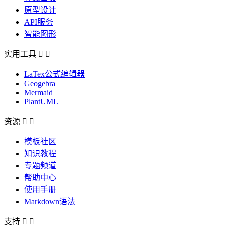
原型设计
API服务
智能图形
实用工具


LaTex公式编辑器
Geogebra
Mermaid
PlantUML
资源


模板社区
知识教程
专题频道
帮助中心
使用手册
Markdown语法
支持

