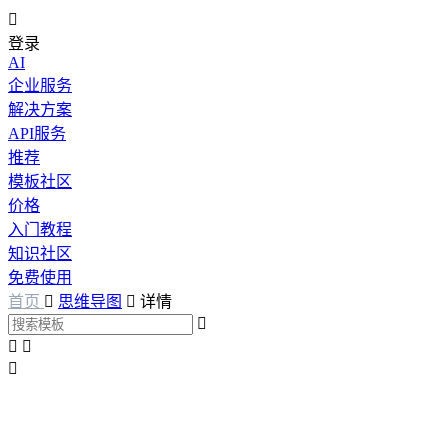

登录
AI
企业服务
解决方案
API服务
推荐
模板社区
价格
入门教程
知识社区
免费使用
首页

思维导图

详情



