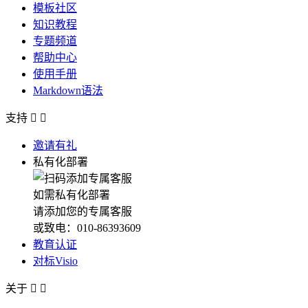
模板社区
知识教程
专题频道
帮助中心
使用手册
Markdown语法
支持


邀请有礼
私有化部署
如需私有化部署
请添加您的专属客服
或致电：010-86393609
教育认证
对标Visio
关于

