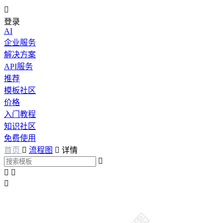

登录
AI
企业服务
解决方案
API服务
推荐
模板社区
价格
入门教程
知识社区
免费使用
首页

流程图

详情



