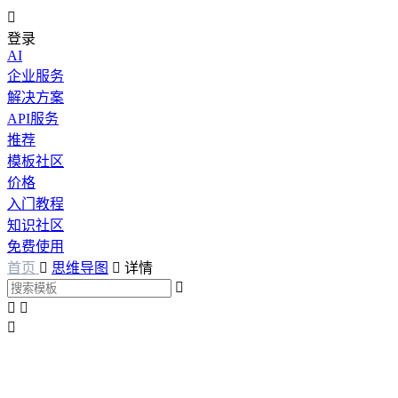

登录
AI
企业服务
解决方案
API服务
推荐
模板社区
价格
入门教程
知识社区
免费使用
首页

思维导图

详情



