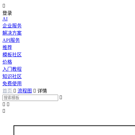

登录
AI
企业服务
解决方案
API服务
推荐
模板社区
价格
入门教程
知识社区
免费使用
首页

流程图

详情



