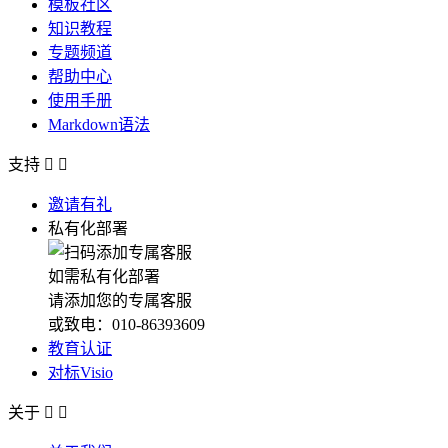
模板社区
知识教程
专题频道
帮助中心
使用手册
Markdown语法
支持


邀请有礼
私有化部署
如需私有化部署
请添加您的专属客服
或致电：010-86393609
教育认证
对标Visio
关于

