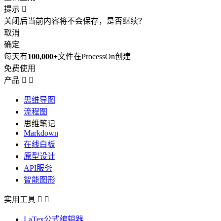
提示

关闭后当前内容将不会保存，是否继续？
取消
确定
每天有
100,000+
文件在ProcessOn创建
免费使用
产品


思维导图
流程图
思维笔记
Markdown
在线白板
原型设计
API服务
智能图形
实用工具


LaTex公式编辑器