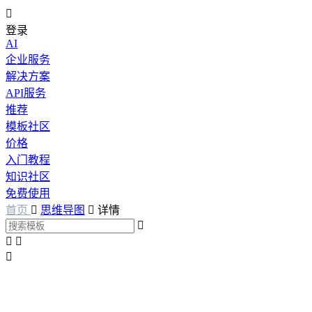

登录
AI
企业服务
解决方案
API服务
推荐
模板社区
价格
入门教程
知识社区
免费使用
首页

思维导图

详情



