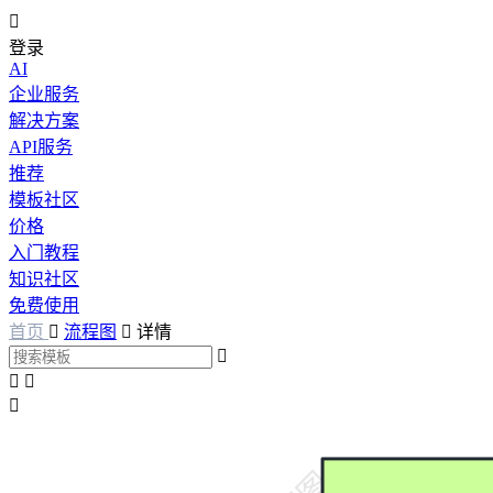

登录
AI
企业服务
解决方案
API服务
推荐
模板社区
价格
入门教程
知识社区
免费使用
首页

流程图

详情



