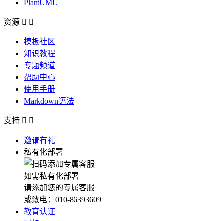
PlantUML
资源


模板社区
知识教程
专题频道
帮助中心
使用手册
Markdown语法
支持


邀请有礼
私有化部署
如需私有化部署
请添加您的专属客服
或致电：010-86393609
教育认证