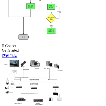

Collect
Get Started
防刷商品