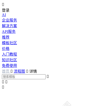

登录
AI
企业服务
解决方案
API服务
推荐
模板社区
价格
入门教程
知识社区
免费使用
首页

流程图

详情



