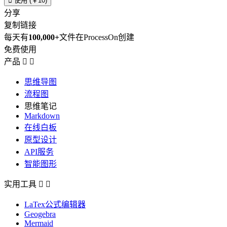

使用 (￥10)
分享
复制链接
每天有
100,000+
文件在ProcessOn创建
免费使用
产品


思维导图
流程图
思维笔记
Markdown
在线白板
原型设计
API服务
智能图形
实用工具


LaTex公式编辑器
Geogebra
Mermaid