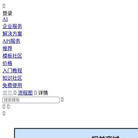

登录
AI
企业服务
解决方案
API服务
推荐
模板社区
价格
入门教程
知识社区
免费使用
首页

流程图

详情



