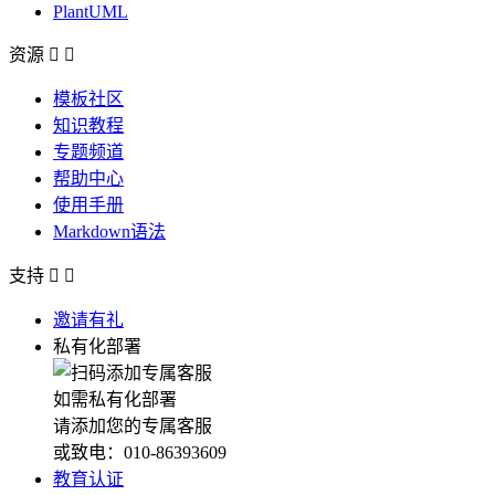
PlantUML
资源


模板社区
知识教程
专题频道
帮助中心
使用手册
Markdown语法
支持


邀请有礼
私有化部署
如需私有化部署
请添加您的专属客服
或致电：010-86393609
教育认证